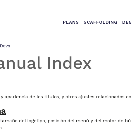
Main nav
PLANS
SCAFFOLDING
DE
 Devs
anual Index
y apariencia de los títulos, y otros ajustes relacionados con
na
y tamaño del logotipo, posición del menú y del motor de b
o.